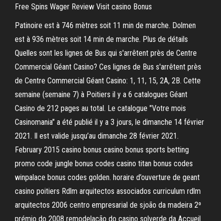
Free Spins Wager Review Visit casino Bonus
Patinoire est à 746 mètres soit 11 min de marche. Dolmen
est à 936 mètres soit 14 min de marche. Plus de détails
Quelles sont les lignes de Bus qui s'arrêtent près de Centre
Commercial Géant Casino? Ces lignes de Bus s'arrêtent près
de Centre Commercial Géant Casino: 1, 11, 15, 2A, 2B. Cette
semaine (semaine 7) à Poitiers il y a 6 catalogues Géant
Casino de 212 pages au total. Le catalogue "Votre mois
Casinomania" a été publié il y a 3 jours, le dimanche 14 février
2021. Il est valide jusqu’au dimanche 28 février 2021.
February 2015 casino bonus casino bonus sports betting
promo code jungle bonus codes casino titan bonus codes
winpalace bonus codes golden. horaire d’ouverture de geant
casino poitiers Rdlm arquitectos associados curriculum rdlm
arquitectos 2006 centro empresarial de sjoão da madeira 2º
prémio do 2008 remodelação do casino solverde da Accueil