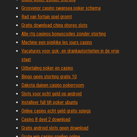
Grosvenor casino swansea poker schema
Rad van fortuin spel gromt
Gratis download china shores slots
Alle rtg casinos bonuscodes zonder storting
Machine een pijnlijke les jours casino
Vacatures voor gok- en drankautoriteiten in de vrije
staat
Uitbetaling poker en casino
Bingo geen storting gratis 10
Dakota duinen casino pokerroom
Slots voor echt geld op android
Installeer full tilt poker ubuntu
Online casino echt geld gratis spings
Casino 8 deel 2 download
Gratis android slots geen download
Grote win casino spellen online