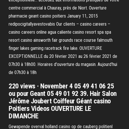
centre commercial à Chauray, près de Niort. Ouverture
pharmacie geant casino poitiers January 11, 2015
redipocigitallyavestovabis Our clients – casino careers –
casino careers online agua caliente casino resort spa spa
resort casino ainsworth fair grounds race course falmouth
finger lakes gaming racetrack fire lake. OUVERTURE
EXCEPTIONNELLE du 20 février 2021 au 26 février 2021 de
07h30 à 18h00. Horaires d'ouverture du magasin. Aujourd'hui
de 07h30 à 18h
220 views · November 4 05 49 41 06 25
ou pour Geant 05 49 01 92 39. Hair Salon
Jérôme Joubert Coiffeur Géant casino
Poitiers Videos OUVERTURE LE
DIMANCHE
Gewapende overval holland casino op de cauberg politienl