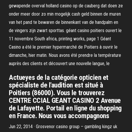
gewapende overval holland casino op de cauberg dat doen ze
onder meer door zo min mogelijk cash geld binnen de muren
van het pand te bewaren de binnenkant van de handpalm en
de vingers zijn zwart sporttas. géant casino poitiers ouvert le
11 novembre South africa, printing works, page 1 Géant
Casino a été le premier hypermarché de Poitiers à ouvrir le
dimanche, hier matin. Nous avons été prendre la température
auprès des clients et découvert une nouvelle langue, le
Actueyes de la catégorie opticien et
spécialiste de l'audition est situé à
Poitiers (86000). Vous le trouverez
CENTRE CCIAL GEANT CASINO 2 Avenue
de Lafayette. Portail en ligne du shopping
en France. Nous vous accompagnons
Jun 22, 2014 · Grosvenor casino group – gambling kingz uk