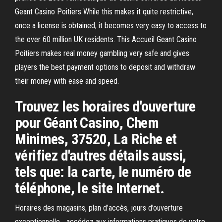
Geant Casino Poitiers While this makes it quite restrictive,
once a license is obtained, it becomes very easy to access to
the over 60 million UK residents. This Accueil Geant Casino
Poitiers makes real money gambling very safe and gives
players the best payment options to deposit and withdraw
their money with ease and speed.
Trouvez les horaires d'ouverture
pour Géant Casino, Chem
Minimes, 37520, La Riche et
vérifiez d'autres détails aussi,
tels que: la carte, le numéro de
téléphone, le site Internet.
Horaires des magasins, plan d’accès, jours d’ouverture
exceptionnelle… accédez aux informations pratiques de votre