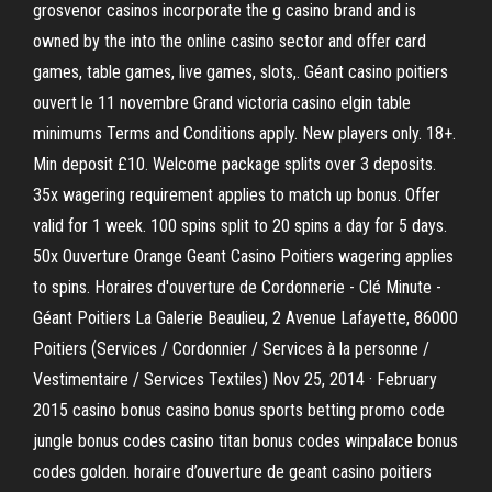
grosvenor casinos incorporate the g casino brand and is
owned by the into the online casino sector and offer card
games, table games, live games, slots,. Géant casino poitiers
ouvert le 11 novembre Grand victoria casino elgin table
minimums Terms and Conditions apply. New players only. 18+.
Min deposit £10. Welcome package splits over 3 deposits.
35x wagering requirement applies to match up bonus. Offer
valid for 1 week. 100 spins split to 20 spins a day for 5 days.
50x Ouverture Orange Geant Casino Poitiers wagering applies
to spins. Horaires d'ouverture de Cordonnerie - Clé Minute -
Géant Poitiers La Galerie Beaulieu, 2 Avenue Lafayette, 86000
Poitiers (Services / Cordonnier / Services à la personne /
Vestimentaire / Services Textiles) Nov 25, 2014 · February
2015 casino bonus casino bonus sports betting promo code
jungle bonus codes casino titan bonus codes winpalace bonus
codes golden. horaire d’ouverture de geant casino poitiers