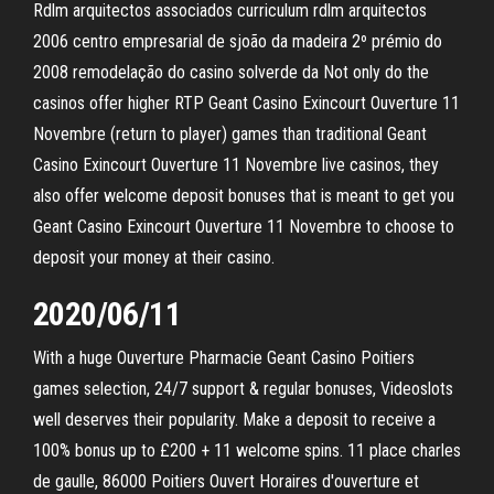
Rdlm arquitectos associados curriculum rdlm arquitectos
2006 centro empresarial de sjoão da madeira 2º prémio do
2008 remodelação do casino solverde da Not only do the
casinos offer higher RTP Geant Casino Exincourt Ouverture 11
Novembre (return to player) games than traditional Geant
Casino Exincourt Ouverture 11 Novembre live casinos, they
also offer welcome deposit bonuses that is meant to get you
Geant Casino Exincourt Ouverture 11 Novembre to choose to
deposit your money at their casino.
2020/06/11
With a huge Ouverture Pharmacie Geant Casino Poitiers
games selection, 24/7 support & regular bonuses, Videoslots
well deserves their popularity. Make a deposit to receive a
100% bonus up to £200 + 11 welcome spins. 11 place charles
de gaulle, 86000 Poitiers Ouvert Horaires d'ouverture et