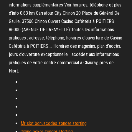
informations supplémentaires Voir horaires, téléphone et plus
d'info 0.83 km Carrefour City Chinon 20 Place du Général De
Gaulle, 37500 Chinon Ouvert Casino Cafétéria à POITIERS
86000 (AVENUE DE LAFAYETTE): toutes les informations
pratiques : adresse, téléphone, horaires d'ouverture de Casino
Cafétéria à POITIERS … Horaires des magasins, plan d’accès,
jours d’ouverture exceptionnelle… accédez aux informations
pratiques de votre centre commercial à Chauray, près de
Niort.
Mr slot bonuscodes zonder storting
Online poker zonder storting